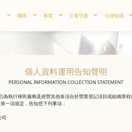
頁
團隊
專業
企業守護
法律知識
於遠律
張智程
民事爭議案件
智權管理與保護
勞資問題
境介紹
詹惠芬
刑事案件代理
法規遵循與風險管理
傅俊超
勞動法及勞工爭議
智權相關爭議處理
賴遠青
不動產、營建、工程
跨境法律事件協助
陳思翰
家族傳承及家事案件
法務日常工作流程
黃勤晴
公司設立投資
李淑慧
(涉外) 契約撰擬及談判
蔡宜伶
公司法務諮詢及法規遵循
個人資料運用告知聲明
PERSONAL INFORMATION COLLECTION STATEMENT
司)為執行移民服務及經營其他各項合於營業登記項目或組織章
條第一項規定，告知您下列事項：
公司